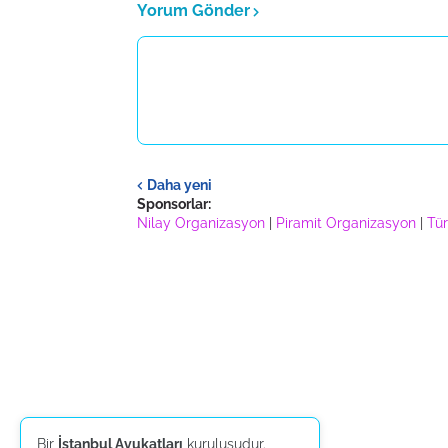
Yorum Gönder
Daha yeni
Sponsorlar:
Nilay Organizasyon
|
Piramit Organizasyon
|
Tür
Bir
İstanbul Avukatları
kuruluşudur.