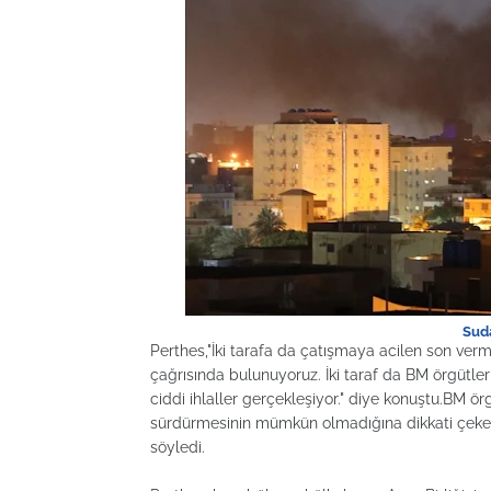
Suda
Perthes,"İki tarafa da çatışmaya acilen son verm
çağrısında bulunuyoruz. İki taraf da BM örgütleri
ciddi ihlaller gerçekleşiyor." diye konuştu.BM örg
sürdürmesinin mümkün olmadığına dikkati çeken 
söyledi.