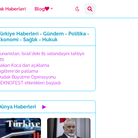
ak Haberleri
Blog
ürkiye Haberleri - Gündem - Politika -
Ekonomi - Sağlık - Hukuk
unanistan, İsrail'deki 81 vatandaşını tahliye
tti
akan Koca'dan açıklama
ngiltere'de patlama
udak Büyütme Operasyonu
EKNOFEST etkinlikleri başladı
Dünya Haberleri
▶