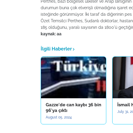
Perthes, bazı bölgesel ülkeler ve Arap Birliğin
durumun buna çok elverişli olmadığına işaret ed
isteğinde görünmüyor. İki taraf da diğerinin pe
Özel Temsilci Perthes, Sudanlı doktorlar, hastan
185 olduğunu, yaralı sayısının da 1800'ü geçtiğini
kaynak: aa
İlgili Haberler
Gazze'de can kaybı 36 bin
İsmail 
96'ya çıktı
July 31, 
August 05, 2024