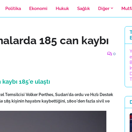
Politika
Ekonomi
Hukuk
Sağlık
Diğer
Mutf
T
malarda 185 can kaybı
Y
0
e
B
İ
D
T
kaybı 185'e ulaştı
zel Temsilcisi Volker Perthes, Sudan'da ordu ve Hızlı Destek
 185 kişinin hayatını kaybettiğini, 1800'den fazla sivil ve