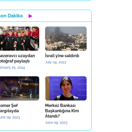
Son Dakika
▶
ezeravcı uzaydan
İsrail yine saldırdı
otoğraf paylaştı
July 04, 2023
anuary 25, 2024
omer Şef
Merkez Bankası
argıtayda
Başkanlığına Kim
Atandı?
une 09, 2023
June 09, 2023