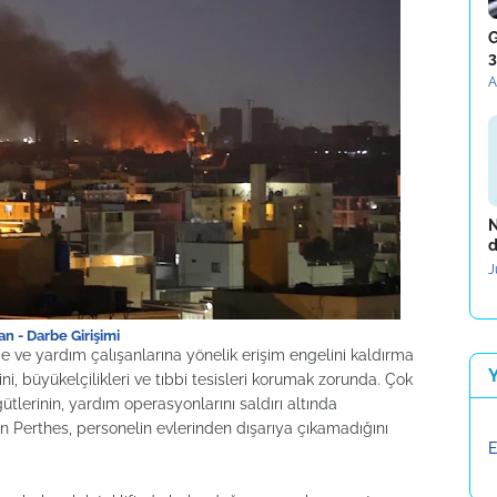
G
3
A
N
d
J
n - Darbe Girişimi
e ve yardım çalışanlarına yönelik erişim engelini kaldırma
ni, büyükelçilikleri ve tıbbi tesisleri korumak zorunda. Çok
ütlerinin, yardım operasyonlarını saldırı altında
Perthes, personelin evlerinden dışarıya çıkamadığını
E