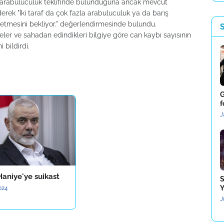
in arabuluculuk teklifinde bulunduğuna ancak mevcut
erek "İki taraf da çok fazla arabuluculuk ya da barış
s etmesini bekliyor." değerlendirmesinde bulundu.
eler ve sahadan edindikleri bilgiye göre can kaybı sayısının
 bildirdi.
G
f
J
Haniye'ye suikast
S
Y
2024
J