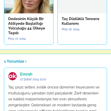
Dedesinin Küçük Bir
Taç Düdüklü Tencere
Atölyede Başlattığı
Kullanımı
Yolculuğu 44 Ülkeye
May 16, 2024
Taşıdı
May 27, 2024
1 Yorumlar
Emrah
27 Şubat 2024 22:10
Taç çeyiz setleri, evlilik öncesi dönemin heyecanını ve
mutluluğunu yansıtan özel parçalardır. Zarif desenleri
ve kaliteli malzemeleriyle her evin atmosferini
zenginleştirir. Geleneksel ve modern tarzlarda geniş
ürün yelpazesiyle çiftlerin beklentilerini karşılar, özel