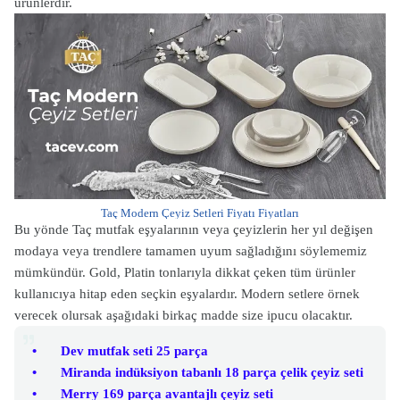
ürünlerdir.
Taç Modern Çeyiz Setleri Fiyatı Fiyatları
Bu yönde Taç mutfak eşyalarının veya çeyizlerin her yıl değişen
modaya veya trendlere tamamen uyum sağladığını söylememiz
mümkündür. Gold, Platin tonlarıyla dikkat çeken tüm ürünler
kullanıcıya hitap eden seçkin eşyalardır. Modern setlere örnek
verecek olursak aşağıdaki birkaç madde size ipucu olacaktır.
•
Dev mutfak seti 25 parça
•
Miranda indüksiyon tabanlı 18 parça çelik çeyiz seti
•
Merry 169 parça avantajlı çeyiz seti