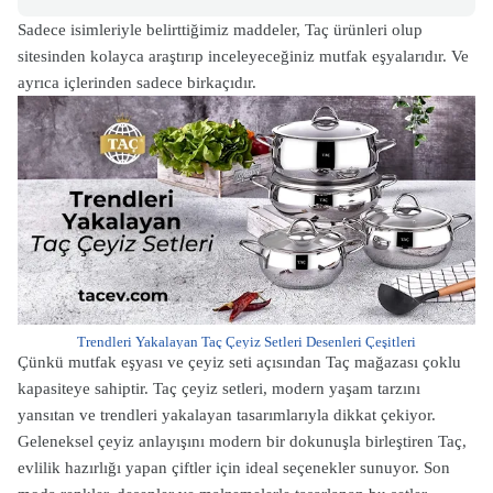
Sadece isimleriyle belirttiğimiz maddeler, Taç ürünleri olup
sitesinden kolayca araştırıp inceleyeceğiniz mutfak eşyalarıdır. Ve
ayrıca içlerinden sadece birkaçıdır.
Trendleri Yakalayan Taç Çeyiz Setleri Desenleri Çeşitleri
Çünkü mutfak eşyası ve çeyiz seti açısından Taç mağazası çoklu
kapasiteye sahiptir. Taç çeyiz setleri, modern yaşam tarzını
yansıtan ve trendleri yakalayan tasarımlarıyla dikkat çekiyor.
Geleneksel çeyiz anlayışını modern bir dokunuşla birleştiren Taç,
evlilik hazırlığı yapan çiftler için ideal seçenekler sunuyor. Son