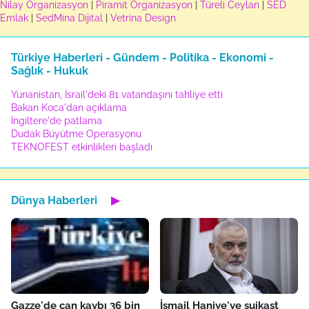
Nilay Organizasyon
|
Piramit Organizasyon
|
Türeli Ceylan
|
SED
Emlak
|
SedMina Dijital
|
Vetrina Design
Türkiye Haberleri - Gündem - Politika - Ekonomi -
Sağlık - Hukuk
Yunanistan, İsrail'deki 81 vatandaşını tahliye etti
Bakan Koca'dan açıklama
İngiltere'de patlama
Dudak Büyütme Operasyonu
TEKNOFEST etkinlikleri başladı
Dünya Haberleri
▶
Gazze'de can kaybı 36 bin
İsmail Haniye'ye suikast