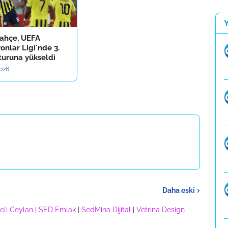
ahçe, UEFA
nlar Ligi'nde 3.
turuna yükseldi
2026
Daha eski
eli Ceylan
|
SED Emlak
|
SedMina Dijital
|
Vetrina Design