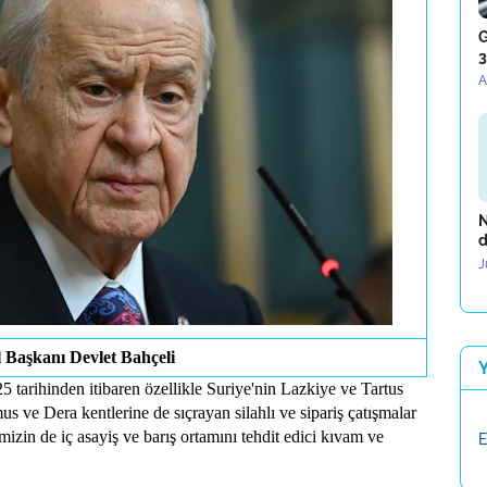
G
3
A
N
d
J
Başkanı Devlet Bahçeli
tarihinden itibaren özellikle Suriye'nin Lazkiye ve Tartus
 ve Dera kentlerine de sıçrayan silahlı ve sipariş çatışmalar
izin de iç asayiş ve barış ortamını tehdit edici kıvam ve
E