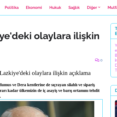
Politika
Ekonomi
Hukuk
Sağlık
Diğer
Mutf
T
e'deki olaylara ilişkin
Y
e
B
0
İ
D
T
zkiye'deki olaylara ilişkin açıklama
us ve Dera kentlerine de sıçrayan silahlı ve sipariş
arı kadar ülkemizin de iç asayiş ve barış ortamını tehdit
.