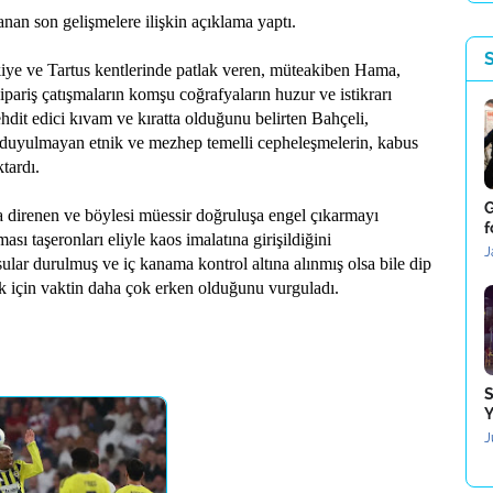
nan son gelişmelere ilişkin açıklama yaptı.
zkiye ve Tartus kentlerinde patlak veren, müteakiben Hama,
ipariş çatışmaların komşu coğrafyaların huzur ve istikrarı
ehdit edici kıvam ve kıratta olduğunu belirten Bahçeli,
 duyulmayan etnik ve mezhep temelli cepheleşmelerin, kabus
ktardı.
G
a direnen ve böylesi müessir doğruluşa engel çıkarmayı
f
ı taşeronları eliyle kaos imalatına girişildiğini
J
sular durulmuş ve iç kanama kontrol altına alınmış olsa bile dip
ek için vaktin daha çok erken olduğunu vurguladı.
S
Y
J