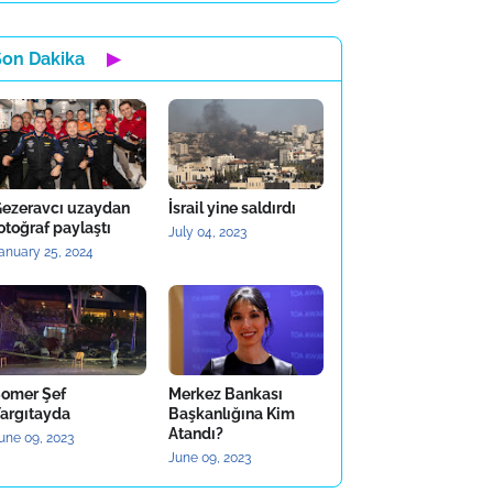
Son Dakika
▶
ezeravcı uzaydan
İsrail yine saldırdı
otoğraf paylaştı
July 04, 2023
anuary 25, 2024
omer Şef
Merkez Bankası
argıtayda
Başkanlığına Kim
Atandı?
une 09, 2023
June 09, 2023