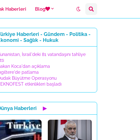
ak Haberleri
Blog
ürkiye Haberleri - Gündem - Politika -
Ekonomi - Sağlık - Hukuk
unanistan, İsrail'deki 81 vatandaşını tahliye
tti
akan Koca'dan açıklama
ngiltere'de patlama
udak Büyütme Operasyonu
EKNOFEST etkinlikleri başladı
Dünya Haberleri
▶