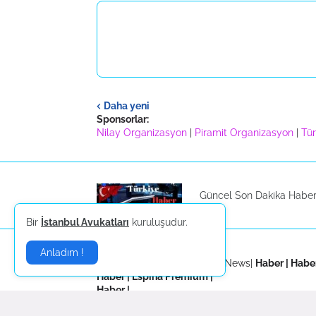
Daha yeni
Sponsorlar:
Nilay Organizasyon
|
Piramit Organizasyon
|
Tür
Güncel Son Dakika Haberl
Bir
İstanbul Avukatları
kuruluşudur.
Sponsorlar:
Anladım !
Niuews
|
Nachricht
|
Haber
|
News
|
Haber
|
Habe
Haber
|
Espina Premium
|
Haber
|
Haber
|
Haber
|
Haber
|
Haber
|
Haber
|