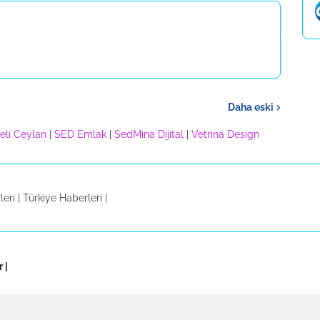
Daha eski
eli Ceylan
|
SED Emlak
|
SedMina Dijital
|
Vetrina Design
eri |
Türkiye Haberleri
|
r
|