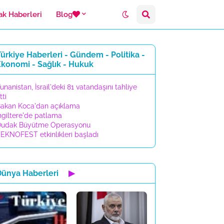
ak Haberleri
Blog
ürkiye Haberleri - Gündem - Politika -
Ekonomi - Sağlık - Hukuk
unanistan, İsrail'deki 81 vatandaşını tahliye
tti
akan Koca'dan açıklama
ngiltere'de patlama
udak Büyütme Operasyonu
EKNOFEST etkinlikleri başladı
Dünya Haberleri
▶