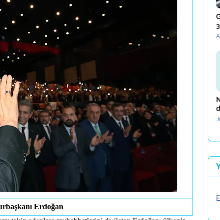
G
3
A
N
d
J
E
rbaşkanı Erdoğan