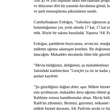
Yurt içi ve yurt dışından farklı mecralardan prog
ve dünyanın dört bir yanında davalarına gönül, h
ve parti mensuplarına şükranlarını sundu.
Cumhurbaşkanı Erdoğan, "Salonlara sığmayan şu 
bulunduğumuz yer, yerin altında 17 kat, 17 kat y
ettik. Böyle bir salonu hazırladık. Yaparsa 'AK Pa
Erdoğan, partililerin heyecanını, sevincini, em
milletim uğruna adamışım kendimi. Bir doğrunun i
tutacağım. Mukaddes davalarda ölüm bile güzeldir.
"Mevla birliğimizi, dirliğimizi, şu muhabbetimizi
Salondaki katılımcılara "Gençler ya siz ne kadar 
şunları kaydetti:
"Şu güzelliğiniz dağları deler, aşar. Millete hizm
asla ayrılmayan, mukaddes dava uğruna ölümü göze 
Rabbime sonsuz hamdüsenalar olsun. Mevla birliği
Rabb'im zihnimizi, fikrimizi, gayemizi, istikamet
millete hizmet davasını, AK Parti'nin sevda ve h