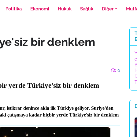
Politika
Ekonomi
Hukuk
Sağlık
Diğer
Mutf
T
ye'siz bir denklem
Y
e
B
0
İ
D
T
r yerde Türkiye'siz bir denklem
istikrar denince akla ilk Türkiye geliyor. Suriye'den
ki çatışmaya kadar hiçbir yerde Türkiye'siz bir denklem