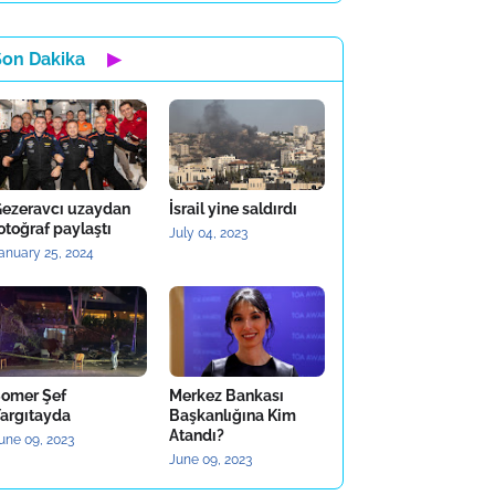
Son Dakika
▶
ezeravcı uzaydan
İsrail yine saldırdı
otoğraf paylaştı
July 04, 2023
anuary 25, 2024
omer Şef
Merkez Bankası
argıtayda
Başkanlığına Kim
Atandı?
une 09, 2023
June 09, 2023