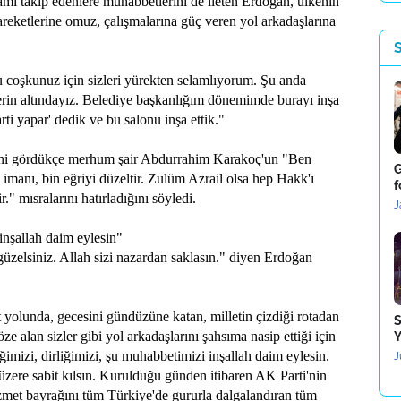
ramı takip edenlere muhabbetlerini de ileten Erdoğan, ülkenin
areketlerine omuz, çalışmalarına güç veren yol arkadaşlarına
coşkunuz için sizleri yürekten selamlıyorum. Şu anda
erin altındayız. Belediye başkanlığım dönemimde burayı inşa
rti yapar' dedik ve bu salonu inşa ettik."
eğini gördükçe merhum şair Abdurrahim Karakoç'un "Ben
G
manı, bin eğriyi düzeltir. Zulüm Azrail olsa hep Hakk'ı
f
" mısralarını hatırladığını söyledi.
J
 inşallah daim eylesin"
güzelsiniz. Allah sizi nazardan saklasın." diyen Erdoğan
et yolunda, gecesini gündüzüne katan, milletin çizdiği rotadan
S
alan sizler gibi yol arkadaşlarını şahsıma nasip ettiği için
Y
mizi, dirliğimizi, şu muhabbetimizi inşallah daim eylesin.
J
 üzere sabit kılsın. Kurulduğu günden itibaren AK Parti'nin
izmet bayrağını tüm Türkiye'de gururla dalgalandıran tüm