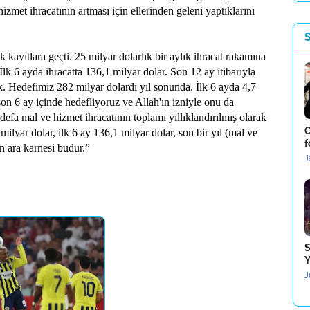
et ihracatının artması için ellerinden geleni yaptıklarını
 kayıtlara geçti. 25 milyar dolarlık bir aylık ihracat rakamına
lk 6 ayda ihracatta 136,1 milyar dolar. Son 12 ay itibarıyla
uk. Hedefimiz 282 milyar dolardı yıl sonunda. İlk 6 ayda 4,7
son 6 ay içinde hedefliyoruz ve Allah'ın izniyle onu da
 defa mal ve hizmet ihracatının toplamı yıllıklandırılmış olarak
G
lyar dolar, ilk 6 ay 136,1 milyar dolar, son bir yıl (mal ve
f
ın ara karnesi budur.”
J
S
Y
J