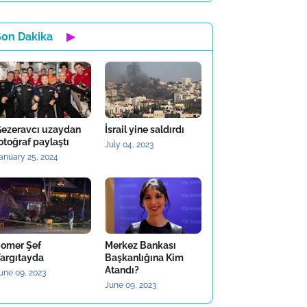
Son Dakika
▶
ezeravcı uzaydan
İsrail yine saldırdı
otoğraf paylaştı
July 04, 2023
anuary 25, 2024
omer Şef
Merkez Bankası
argıtayda
Başkanlığına Kim
Atandı?
une 09, 2023
June 09, 2023