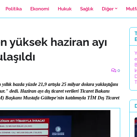
Politika
Ekonomi
Hukuk
Sağlık
Diğer
Mutf
T
n yüksek haziran ayı
laşıldı
Y
e
B
0
İ
D
T
ıllık bazda yüzde 21,9 artışla 25 milyar dolara yaklaştığını
ur." dedi.
Haziran ayı dış ticaret verileri Ticaret Bakanı
M) Başkanı Mustafa Gültepe'nin katılımıyla TİM Dış Ticaret
.