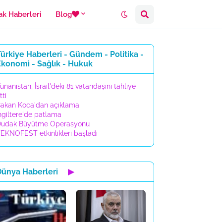
ak Haberleri
Blog
ürkiye Haberleri - Gündem - Politika -
Ekonomi - Sağlık - Hukuk
unanistan, İsrail'deki 81 vatandaşını tahliye
tti
akan Koca'dan açıklama
ngiltere'de patlama
udak Büyütme Operasyonu
EKNOFEST etkinlikleri başladı
Dünya Haberleri
▶