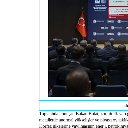
İh
Toplantıda konuşan Bakan Bolat, zor bir ilk yarı 
metallerde anormal yükselişler ve piyasa oynaklıkl
Körfez ülkelerine yayılmasının enerji, petrokimya v