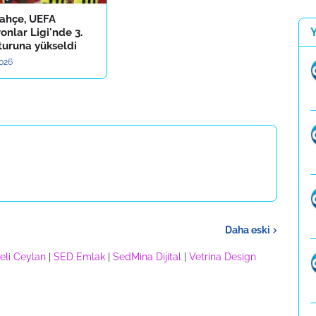
ahçe, UEFA
nlar Ligi'nde 3.
turuna yükseldi
2026
Daha eski
eli Ceylan
|
SED Emlak
|
SedMina Dijital
|
Vetrina Design