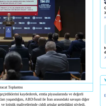
G
3
A
N
d
J
racat Toplantısı
geçirdiklerini kaydederek, emtia piyasalarında ve değerli
E
arı yaşandığını, ABD/İsrail ile İran arasındaki savaşın diğer
e lojistik maliyetlerinde ciddi artışlar getirdiğini söyledi.