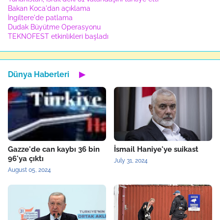
Bakan Koca'dan açıklama
İngiltere'de patlama
Dudak Büyütme Operasyonu
TEKNOFEST etkinlikleri başladı
Dünya Haberleri
▶
Gazze'de can kaybı 36 bin
İsmail Haniye'ye suikast
96'ya çıktı
July 31, 2024
August 05, 2024