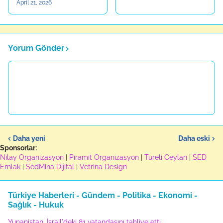
April 21, 2026
Yorum Gönder
Daha yeni
Daha eski
Sponsorlar:
Nilay Organizasyon
|
Piramit Organizasyon
|
Türeli Ceylan
|
SED
Emlak
|
SedMina Dijital
|
Vetrina Design
Türkiye Haberleri - Gündem - Politika - Ekonomi -
Sağlık - Hukuk
Yunanistan, İsrail'deki 81 vatandaşını tahliye etti