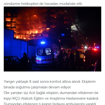
söndürme helikopteri de havadan müdahale etti.
Yangın yaklaşık 8 saat sonra kontrol altına alındı. Ekiplerin
binada soğutma çalışmaları devam ediyor.
Öte yandan 112 Acil Sağlık ekipleri, dumandan etkilenen bir
kişiyi İKÇÜ Atatürk Eğitim ve Araştırma Hastanesine kaldırdı.
Dumandan etkilenen 5 kişinin tedavisi ambulansta yapıldı.